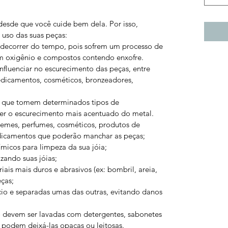
desde que você cuide bem dela. Por isso,
uso das suas peças:
 decorrer do tempo, pois sofrem um processo de
m oxigênio e compostos contendo enxofre.
nfluenciar no escurecimento das peças, entre
medicamentos, cosméticos, bronzeadores,
ou que tomem determinados tipos de
r o escurecimento mais acentuado do metal.
cremes, perfumes, cosméticos, produtos de
dicamentos que poderão manchar as peças;
ímicos para limpeza da sua jóia;
izando suas jóias;
iais mais duros e abrasivos (ex: bombril, areia,
eças;
io e separadas umas das outras, evitando danos
o devem ser lavadas com detergentes, sabonetes
s podem deixá-las opacas ou leitosas.