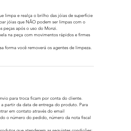
 limpa e realça o brilho das jóias de superfície
limpar jóias que NÃO podem ser limpas com o
s peças após o uso do Monzi.
anela na peça com movimentos rápidos e firmes
ssa forma você removerá os agentes de limpeza.
nvio para troca ficam por conta do cliente.
 a partir da data de entrega do produto. Para
entrar em contato através do email
o o número do pedido, número da nota fiscal
produtos que atenderem as seguintes condições: