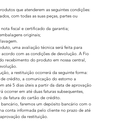
produtos que atenderem as seguintes condições:
ados, com todas as suas peças, partes ou
ta fiscal e certificado da garantia;
embalagens originais;
 lavagem.
uto, uma avaliação técnica será feita para
de acordo com as condições de devolução. A Fio
 do recebimento do produto em nossa central,
evolução.
ão, a restituição ocorrerá da seguinte forma:
de crédito, a comunicação do estorno a
 em até 5 dias úteis a partir da data de aprovação
rá ocorrer em até duas faturas subsequentes,
 da fatura do cartão de crédito.
 bancário, faremos um depósito bancário com o
ma conta informada pelo cliente no prazo de até
e aprovação da restituição.