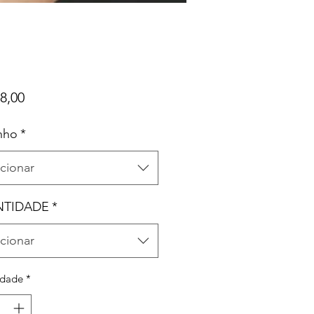
Preço
8,00
nho
*
cionar
TIDADE
*
cionar
idade
*