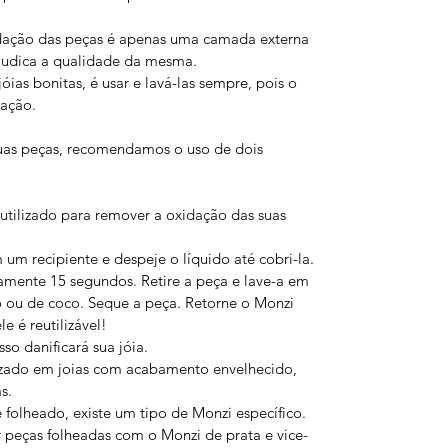
idação das peças é apenas uma camada externa
ejudica a qualidade da mesma.
ias bonitas, é usar e lavá-las sempre, pois o
dação.
uas peças, recomendamos o uso de dois
utilizado para remover a oxidação das suas
m recipiente e despeje o líquido até cobri-la.
mente 15 segundos. Retire a peça e lave-a em
o ou de coco. Seque a peça. Retorne o Monzi
e é reutilizável!
so danificará sua jóia.
zado em joias com acabamento envelhecido,
s.
e folheado, existe um tipo de Monzi específico.
 peças folheadas com o Monzi de prata e vice-