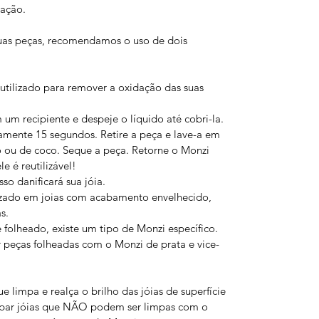
dação.
uas peças, recomendamos o uso de dois
utilizado para remover a oxidação das suas
m recipiente e despeje o líquido até cobri-la.
mente 15 segundos. Retire a peça e lave-a em
o ou de coco. Seque a peça. Retorne o Monzi
e é reutilizável!
so danificará sua jóia.
zado em joias com acabamento envelhecido,
s.
e folheado, existe um tipo de Monzi específico.
 peças folheadas com o Monzi de prata e vice-
 limpa e realça o brilho das jóias de superfície
limpar jóias que NÃO podem ser limpas com o