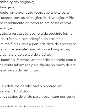
embalagens originais;
 lavagem.
uto, uma avaliação técnica será feita para
de acordo com as condições de devolução. A Fio
 do recebimento do produto em nossa central,
evolução.
ão, a restituição ocorrerá da seguinte forma:
de crédito, a comunicação do estorno a
 em até 5 dias úteis a partir da data de aprovação
rá ocorrer em até duas faturas subsequentes,
 da fatura do cartão de crédito.
 bancário, faremos um depósito bancário com o
ma conta informada pelo cliente no prazo de até
e aprovação da restituição.
ais defeitos de fabricação poderão ser
s do item TROCAS.
o, os custos de envio para troca ficam por conta
 por defeito de fabricação que não