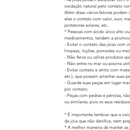
oxidação natural pelo contato co
Além disso vários fatores podem i
eles o contato com calor, suor, 
protetores solares, etc..
* Pessoas com ácido úrico alto 
medicamentos, tendem a promove
- Evitar o contato das jóias com 
limpeza, loções, pomadas ou me
- Não ferva ou utilize produtos qu
- Não entre no mar ou piscina util
- Evitar contato e atrito com mater
etc.), que possam arranhar suas p
- Guarde suas peças em lugar mac
por contato;
- Peças com pedras e pérolas, nã
ou similares, pois os seus resíduo
* É importante lembrar que a ox
da jóia que não danifica, nem pr
* A melhor maneira de manter as jó