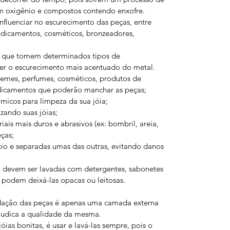
m oxigênio e compostos contendo enxofre.
nfluenciar no escurecimento das peças, entre
medicamentos, cosméticos, bronzeadores,
ou que tomem determinados tipos de
r o escurecimento mais acentuado do metal.
cremes, perfumes, cosméticos, produtos de
dicamentos que poderão manchar as peças;
ímicos para limpeza da sua jóia;
izando suas jóias;
iais mais duros e abrasivos (ex: bombril, areia,
eças;
io e separadas umas das outras, evitando danos
o devem ser lavadas com detergentes, sabonetes
s podem deixá-las opacas ou leitosas.
idação das peças é apenas uma camada externa
ejudica a qualidade da mesma.
ias bonitas, é usar e lavá-las sempre, pois o