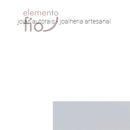
joias autorais - joalheria artesanal