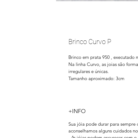
Brinco Curvo P
Brinco em prata 950 , executado 
Na linha Curvo, as joias são form
irregulares e únicas.
Tamanho aproximado: 3cm
+INFO
Sua jóia pode durar para sempre 
aconselhamos alguns cuidados no 
- As jóias podem escurecer com o