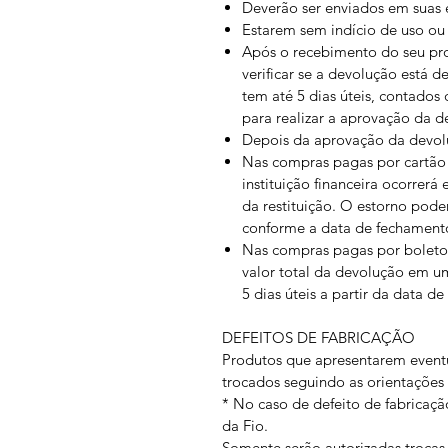
Deverão ser enviados em suas 
Estarem sem indício de uso ou
Após o recebimento do seu prod
verificar se a devolução está 
tem até 5 dias úteis, contados
para realizar a aprovação da d
Depois da aprovação da devoluç
Nas compras pagas por cartão 
instituição financeira ocorrerá
da restituição. O estorno pode
conforme a data de fechamento
Nas compras pagas por boleto
valor total da devolução em u
5 dias úteis a partir da data d
DEFEITOS DE FABRICAÇÃO
Produtos que apresentarem eventu
trocados seguindo as orientaçõe
* No caso de defeito de fabricaçã
da Fio.
Somente serão autorizadas trocas