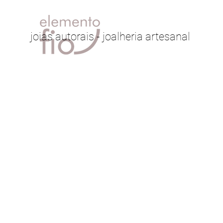
joias autorais - joalheria artesanal