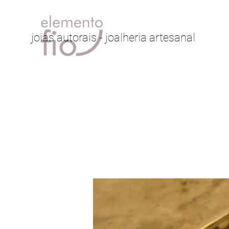
joias autorais - joalheria artesanal