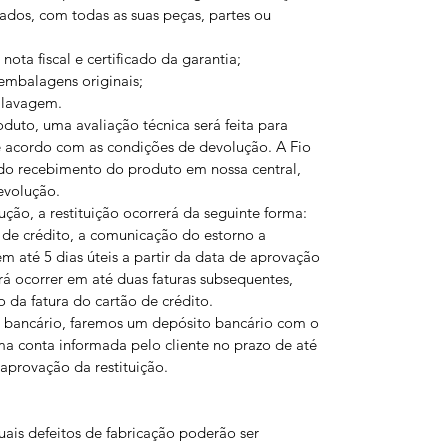
ados, com todas as suas peças, partes ou
ta fiscal e certificado da garantia;
embalagens originais;
 lavagem.
uto, uma avaliação técnica será feita para
de acordo com as condições de devolução. A Fio
 do recebimento do produto em nossa central,
evolução.
ão, a restituição ocorrerá da seguinte forma:
de crédito, a comunicação do estorno a
 em até 5 dias úteis a partir da data de aprovação
rá ocorrer em até duas faturas subsequentes,
 da fatura do cartão de crédito.
 bancário, faremos um depósito bancário com o
ma conta informada pelo cliente no prazo de até
e aprovação da restituição.
ais defeitos de fabricação poderão ser