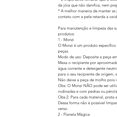
da jóia que não danifica, nem pr
* A melhor maneira de manter as jó
contato com a pele retarda a oxi
Para manutenção e limpeza das s
produtos:
1 - Monzi
O Monzi é um produto específico 
peças.
Modo de uso: Deposite a peça em u
Mexa o recipiente por aproximada
água corrente e detergente neutr
para o seu recipiente de origem, el
Não deixe a peça de molho pois is
Obs: O Monzi NÃO pode ser utili
rodinadas e com pedras ou pérola
Obs.2: Para cada material, prata 
Dessa forma não é possível limpar
verso.
2 - Flanela Mágica