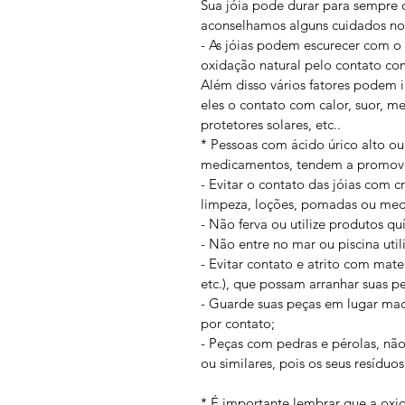
Sua jóia pode durar para sempre 
aconselhamos alguns cuidados no 
- As jóias podem escurecer com o
oxidação natural pelo contato co
Além disso vários fatores podem i
eles o contato com calor, suor, 
protetores solares, etc..
* Pessoas com ácido úrico alto 
medicamentos, tendem a promove
- Evitar o contato das jóias com 
limpeza, loções, pomadas ou me
- Não ferva ou utilize produtos qu
- Não entre no mar ou piscina util
- Evitar contato e atrito com mater
etc.), que possam arranhar suas p
- Guarde suas peças em lugar mac
por contato;
- Peças com pedras e pérolas, nã
ou similares, pois os seus resíduo
* É importante lembrar que a ox