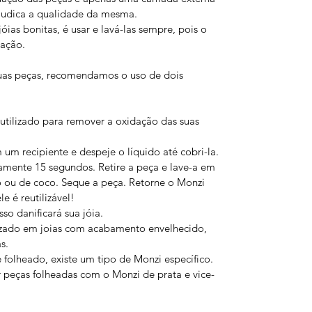
ejudica a qualidade da mesma.
ias bonitas, é usar e lavá-las sempre, pois o
dação.
uas peças, recomendamos o uso de dois
utilizado para remover a oxidação das suas
m recipiente e despeje o líquido até cobri-la.
mente 15 segundos. Retire a peça e lave-a em
o ou de coco. Seque a peça. Retorne o Monzi
e é reutilizável!
so danificará sua jóia.
zado em joias com acabamento envelhecido,
s.
e folheado, existe um tipo de Monzi específico.
 peças folheadas com o Monzi de prata e vice-