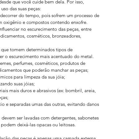
desde que você cuide bem dela. Por isso,
uso das suas peças:
 decorrer do tempo, pois sofrem um processo de
m oxigênio e compostos contendo enxofre.
nfluenciar no escurecimento das peças, entre
medicamentos, cosméticos, bronzeadores,
ou que tomem determinados tipos de
r o escurecimento mais acentuado do metal.
cremes, perfumes, cosméticos, produtos de
dicamentos que poderão manchar as peças;
ímicos para limpeza da sua jóia;
izando suas jóias;
iais mais duros e abrasivos (ex: bombril, areia,
eças;
io e separadas umas das outras, evitando danos
o devem ser lavadas com detergentes, sabonetes
s podem deixá-las opacas ou leitosas.
idação das peças é apenas uma camada externa